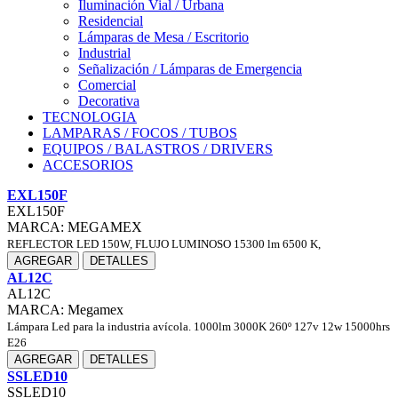
Iluminación Vial / Urbana
Residencial
Lámparas de Mesa / Escritorio
Industrial
Señalización / Lámparas de Emergencia
Comercial
Decorativa
TECNOLOGIA
LAMPARAS / FOCOS / TUBOS
EQUIPOS / BALASTROS / DRIVERS
ACCESORIOS
EXL150F
EXL150F
MARCA: MEGAMEX
REFLECTOR LED 150W, FLUJO LUMINOSO 15300 lm 6500 K,
AGREGAR
DETALLES
AL12C
AL12C
MARCA: Megamex
Lámpara Led para la industria avícola. 1000lm 3000K 260º 127v 12w 15000hrs
E26
AGREGAR
DETALLES
SSLED10
SSLED10