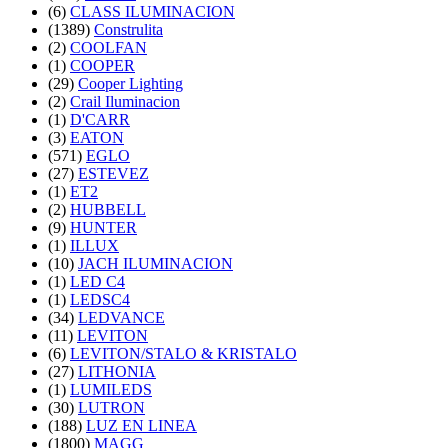
(6)
CLASS ILUMINACION
(1389)
Construlita
(2)
COOLFAN
(1)
COOPER
(29)
Cooper Lighting
(2)
Crail Iluminacion
(1)
D'CARR
(3)
EATON
(571)
EGLO
(27)
ESTEVEZ
(1)
ET2
(2)
HUBBELL
(9)
HUNTER
(1)
ILLUX
(10)
JACH ILUMINACION
(1)
LED C4
(1)
LEDSC4
(34)
LEDVANCE
(11)
LEVITON
(6)
LEVITON/STALO & KRISTALO
(27)
LITHONIA
(1)
LUMILEDS
(30)
LUTRON
(188)
LUZ EN LINEA
(1800)
MAGG