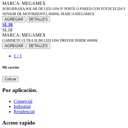
MARCA: MEGAMEX
SUBURBANA SOLAR DE LED 10W P/ POSTE O PARED CON FOTOCELDA Y
SENSOR DE MOVIMIENTO, 6000K, MARCA MEGAMEX
AGREGAR
DETALLES
SL18
SL18
MARCA: MEGAMEX
GABINETE ULTRA SLIM LED 18W DRIVER INSIDE 6000K
AGREGAR
DETALLES
1 / 1
Mi carrito
Cotizar
Por aplicación.
Comercial
Industrial
Residencial
Acceso rapido