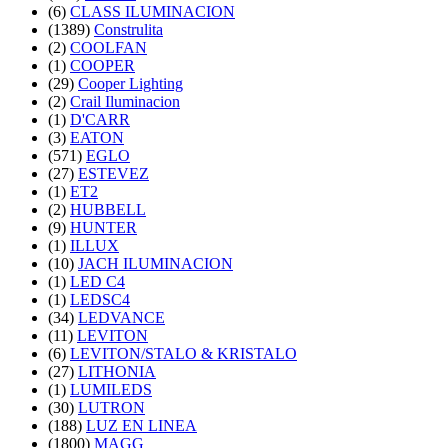
(6)
CLASS ILUMINACION
(1389)
Construlita
(2)
COOLFAN
(1)
COOPER
(29)
Cooper Lighting
(2)
Crail Iluminacion
(1)
D'CARR
(3)
EATON
(571)
EGLO
(27)
ESTEVEZ
(1)
ET2
(2)
HUBBELL
(9)
HUNTER
(1)
ILLUX
(10)
JACH ILUMINACION
(1)
LED C4
(1)
LEDSC4
(34)
LEDVANCE
(11)
LEVITON
(6)
LEVITON/STALO & KRISTALO
(27)
LITHONIA
(1)
LUMILEDS
(30)
LUTRON
(188)
LUZ EN LINEA
(1800)
MAGG