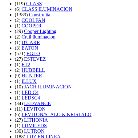
(119)
CLASS
(6)
CLASS ILUMINACION
(1389)
Construlita
(2)
COOLFAN
(1)
COOPER
(29)
Cooper Lighting
(2)
Crail Iluminacion
(1)
D'CARR
(3)
EATON
(571)
EGLO
(27)
ESTEVEZ
(1)
ET2
(2)
HUBBELL
(9)
HUNTER
(1)
ILLUX
(10)
JACH ILUMINACION
(1)
LED C4
(1)
LEDSC4
(34)
LEDVANCE
(11)
LEVITON
(6)
LEVITON/STALO & KRISTALO
(27)
LITHONIA
(1)
LUMILEDS
(30)
LUTRON
(188)
LUZ EN LINEA