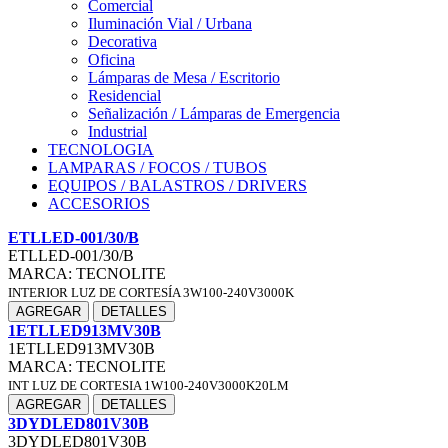
Comercial
Iluminación Vial / Urbana
Decorativa
Oficina
Lámparas de Mesa / Escritorio
Residencial
Señalización / Lámparas de Emergencia
Industrial
TECNOLOGIA
LAMPARAS / FOCOS / TUBOS
EQUIPOS / BALASTROS / DRIVERS
ACCESORIOS
ETLLED-001/30/B
ETLLED-001/30/B
MARCA: TECNOLITE
INTERIOR LUZ DE CORTESÍA 3W100-240V3000K
AGREGAR
DETALLES
1ETLLED913MV30B
1ETLLED913MV30B
MARCA: TECNOLITE
INT LUZ DE CORTESIA 1W100-240V3000K20LM
AGREGAR
DETALLES
3DYDLED801V30B
3DYDLED801V30B