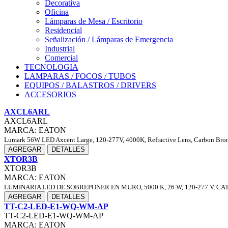
Decorativa
Oficina
Lámparas de Mesa / Escritorio
Residencial
Señalización / Lámparas de Emergencia
Industrial
Comercial
TECNOLOGIA
LAMPARAS / FOCOS / TUBOS
EQUIPOS / BALASTROS / DRIVERS
ACCESORIOS
AXCL6ARL
AXCL6ARL
MARCA: EATON
Lumark 56W LED Axcent Large, 120-277V, 4000K, Refractive Lens, Carbon Bro
AGREGAR
DETALLES
XTOR3B
XTOR3B
MARCA: EATON
LUMINARIA LED DE SOBREPONER EN MURO, 5000 K, 26 W, 120-277 V, C
AGREGAR
DETALLES
TT-C2-LED-E1-WQ-WM-AP
TT-C2-LED-E1-WQ-WM-AP
MARCA: EATON