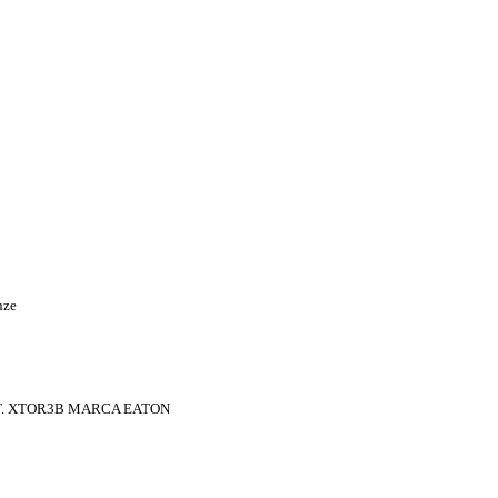
nze
AT. XTOR3B MARCA EATON