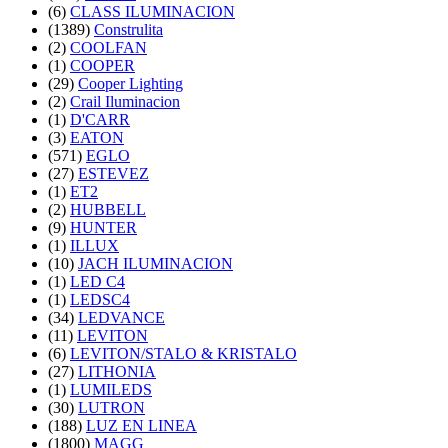
(6)
CLASS ILUMINACION
(1389)
Construlita
(2)
COOLFAN
(1)
COOPER
(29)
Cooper Lighting
(2)
Crail Iluminacion
(1)
D'CARR
(3)
EATON
(571)
EGLO
(27)
ESTEVEZ
(1)
ET2
(2)
HUBBELL
(9)
HUNTER
(1)
ILLUX
(10)
JACH ILUMINACION
(1)
LED C4
(1)
LEDSC4
(34)
LEDVANCE
(11)
LEVITON
(6)
LEVITON/STALO & KRISTALO
(27)
LITHONIA
(1)
LUMILEDS
(30)
LUTRON
(188)
LUZ EN LINEA
(1800)
MAGG