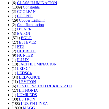
(6)
CLASS ILUMINACION
(1389)
Construlita
(2)
COOLFAN
(1)
COOPER
(29)
Cooper Lighting
(2)
Crail Iluminacion
(1)
D'CARR
(3)
EATON
(571)
EGLO
(27)
ESTEVEZ
(1)
ET2
(2)
HUBBELL
(9)
HUNTER
(1)
ILLUX
(10)
JACH ILUMINACION
(1)
LED C4
(1)
LEDSC4
(34)
LEDVANCE
(11)
LEVITON
(6)
LEVITON/STALO & KRISTALO
(27)
LITHONIA
(1)
LUMILEDS
(30)
LUTRON
(188)
LUZ EN LINEA
(1800)
MAGG