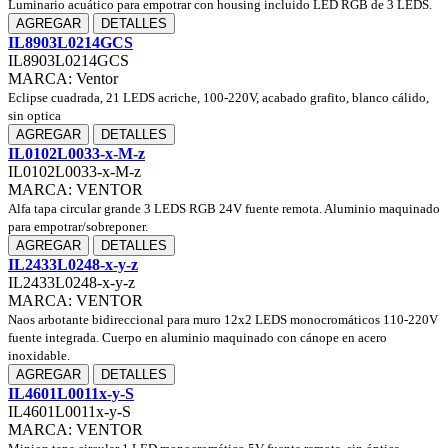
Luminario acuático para empotrar con housing incluido LED RGB de 3 LEDS.
AGREGAR
DETALLES
IL8903L0214GCS
IL8903L0214GCS
MARCA: Ventor
Eclipse cuadrada, 21 LEDS acriche, 100-220V, acabado grafito, blanco cálido,
sin optica
AGREGAR
DETALLES
IL0102L0033-x-M-z
IL0102L0033-x-M-z
MARCA: VENTOR
Alfa tapa circular grande 3 LEDS RGB 24V fuente remota. Aluminio maquinado
para empotrar/sobreponer.
AGREGAR
DETALLES
IL2433L0248-x-y-z
IL2433L0248-x-y-z
MARCA: VENTOR
Naos arbotante bidireccional para muro 12x2 LEDS monocromáticos 110-220V
fuente integrada. Cuerpo en aluminio maquinado con cánope en acero
inoxidable.
AGREGAR
DETALLES
IL4601L0011x-y-S
IL4601L0011x-y-S
MARCA: VENTOR