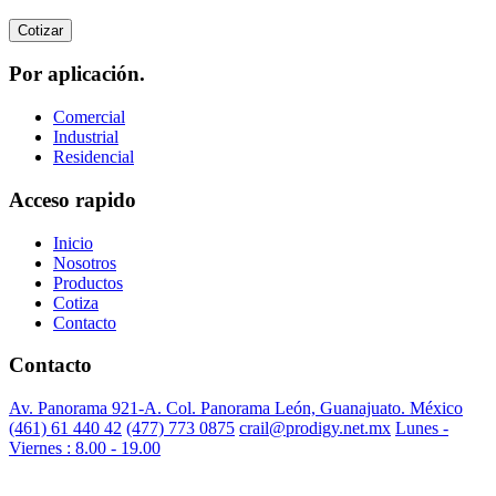
Cotizar
Por aplicación.
Comercial
Industrial
Residencial
Acceso rapido
Inicio
Nosotros
Productos
Cotiza
Contacto
Contacto
Av. Panorama 921-A. Col. Panorama León, Guanajuato. México
(461) 61 440 42
(477) 773 0875
crail@prodigy.net.mx
Lunes -
Viernes : 8.00 - 19.00