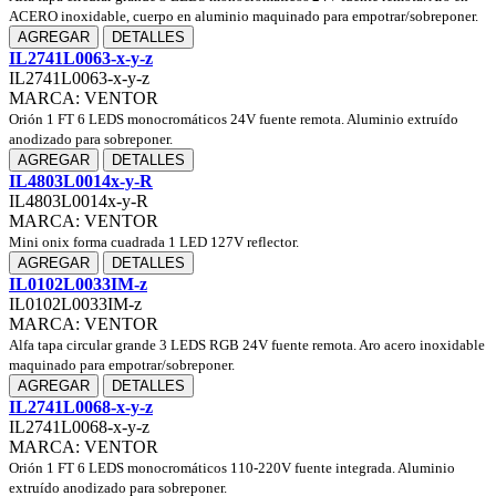
ACERO inoxidable, cuerpo en aluminio maquinado para empotrar/sobreponer.
AGREGAR
DETALLES
IL2741L0063-x-y-z
IL2741L0063-x-y-z
MARCA: VENTOR
Orión 1 FT 6 LEDS monocromáticos 24V fuente remota. Aluminio extruído
anodizado para sobreponer.
AGREGAR
DETALLES
IL4803L0014x-y-R
IL4803L0014x-y-R
MARCA: VENTOR
Mini onix forma cuadrada 1 LED 127V reflector.
AGREGAR
DETALLES
IL0102L0033IM-z
IL0102L0033IM-z
MARCA: VENTOR
Alfa tapa circular grande 3 LEDS RGB 24V fuente remota. Aro acero inoxidable
maquinado para empotrar/sobreponer.
AGREGAR
DETALLES
IL2741L0068-x-y-z
IL2741L0068-x-y-z
MARCA: VENTOR
Orión 1 FT 6 LEDS monocromáticos 110-220V fuente integrada. Aluminio
extruído anodizado para sobreponer.