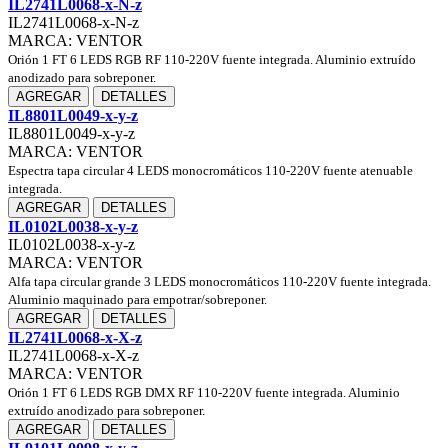
IL2741L0068-x-N-z
IL2741L0068-x-N-z
MARCA: VENTOR
Orión 1 FT 6 LEDS RGB RF 110-220V fuente integrada. Aluminio extruído
anodizado para sobreponer.
AGREGAR
DETALLES
IL8801L0049-x-y-z
IL8801L0049-x-y-z
MARCA: VENTOR
Espectra tapa circular 4 LEDS monocromáticos 110-220V fuente atenuable
integrada.
AGREGAR
DETALLES
IL0102L0038-x-y-z
IL0102L0038-x-y-z
MARCA: VENTOR
Alfa tapa circular grande 3 LEDS monocromáticos 110-220V fuente integrada.
Aluminio maquinado para empotrar/sobreponer.
AGREGAR
DETALLES
IL2741L0068-x-X-z
IL2741L0068-x-X-z
MARCA: VENTOR
Orión 1 FT 6 LEDS RGB DMX RF 110-220V fuente integrada. Aluminio
extruído anodizado para sobreponer.
AGREGAR
DETALLES