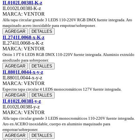
IL0102L0038I-K-z
IL0102L0038I-K-z
MARCA: VENTOR
Alfa tapa circular grande 3 LEDS 110-220V RGB DMX fuente integrada. Aro
maquinado acero inoxidable para empotrar/sobreponer.
AGREGAR
DETALLES
IL2741L0068-x-K-z
IL2741L0068-x-K-z
MARCA: VENTOR
Orión 1 FT 6 LEDS RGB DMX 110-220V fuente integrada. Aluminio extruído
anodizado para sobreponer.
AGREGAR
DETALLES
IL8801L0044-x-y-z
IL8801L0044-x-y-z
MARCA: VENTOR
Espectra tapa circular 4 LEDS monocromáticos 127V fuente integrada.
AGREGAR
DETALLES
IL0102L0038I-y-z
IL0102L0038I-y-z
MARCA: VENTOR
Alfa tapa circular grande 3 LEDS monocromáticos 110-220V fuente integrada.
Aro en ACERO inoxidable, cuerpo en aluminio maquinado para
empotrar/sobreponer.
AGREGAR
DETALLES