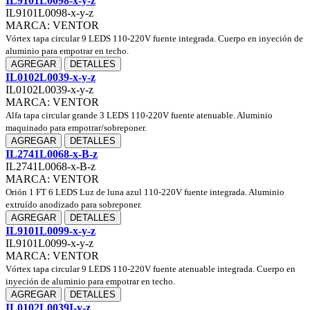
IL9101L0098-x-y-z
IL9101L0098-x-y-z
MARCA: VENTOR
Vórtex tapa circular 9 LEDS 110-220V fuente integrada. Cuerpo en inyeción de
aluminio para empotrar en techo.
AGREGAR
DETALLES
IL0102L0039-x-y-z
IL0102L0039-x-y-z
MARCA: VENTOR
Alfa tapa circular grande 3 LEDS 110-220V fuente atenuable. Aluminio
maquinado para empotrar/sobreponer.
AGREGAR
DETALLES
IL2741L0068-x-B-z
IL2741L0068-x-B-z
MARCA: VENTOR
Orión 1 FT 6 LEDS Luz de luna azul 110-220V fuente integrada. Aluminio
extruído anodizado para sobreponer.
AGREGAR
DETALLES
IL9101L0099-x-y-z
IL9101L0099-x-y-z
MARCA: VENTOR
Vórtex tapa circular 9 LEDS 110-220V fuente atenuable integrada. Cuerpo en
inyeción de aluminio para empotrar en techo.
AGREGAR
DETALLES
IL0102L0039I-y-z