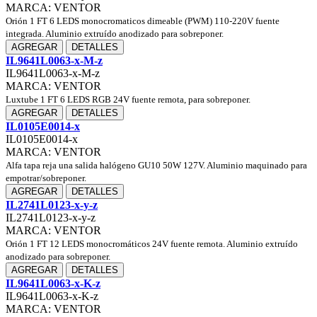
MARCA: VENTOR
Orión 1 FT 6 LEDS monocromaticos dimeable (PWM) 110-220V fuente
integrada. Aluminio extruído anodizado para sobreponer.
AGREGAR
DETALLES
IL9641L0063-x-M-z
IL9641L0063-x-M-z
MARCA: VENTOR
Luxtube 1 FT 6 LEDS RGB 24V fuente remota, para sobreponer.
AGREGAR
DETALLES
IL0105E0014-x
IL0105E0014-x
MARCA: VENTOR
Alfa tapa reja una salida halógeno GU10 50W 127V. Aluminio maquinado para
empotrar/sobreponer.
AGREGAR
DETALLES
IL2741L0123-x-y-z
IL2741L0123-x-y-z
MARCA: VENTOR
Orión 1 FT 12 LEDS monocromáticos 24V fuente remota. Aluminio extruído
anodizado para sobreponer.
AGREGAR
DETALLES
IL9641L0063-x-K-z
IL9641L0063-x-K-z
MARCA: VENTOR