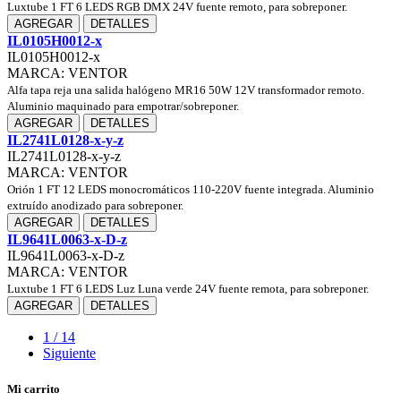
Luxtube 1 FT 6 LEDS RGB DMX 24V fuente remoto, para sobreponer.
AGREGAR
DETALLES
IL0105H0012-x
IL0105H0012-x
MARCA: VENTOR
Alfa tapa reja una salida halógeno MR16 50W 12V transformador remoto.
Aluminio maquinado para empotrar/sobreponer.
AGREGAR
DETALLES
IL2741L0128-x-y-z
IL2741L0128-x-y-z
MARCA: VENTOR
Orión 1 FT 12 LEDS monocromáticos 110-220V fuente integrada. Aluminio
extruído anodizado para sobreponer.
AGREGAR
DETALLES
IL9641L0063-x-D-z
IL9641L0063-x-D-z
MARCA: VENTOR
Luxtube 1 FT 6 LEDS Luz Luna verde 24V fuente remota, para sobreponer.
AGREGAR
DETALLES
1 / 14
Siguiente
Mi carrito