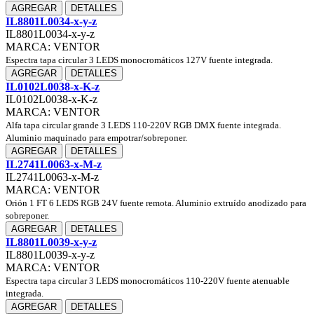
AGREGAR
DETALLES
IL8801L0034-x-y-z
IL8801L0034-x-y-z
MARCA: VENTOR
Espectra tapa circular 3 LEDS monocromáticos 127V fuente integrada.
AGREGAR
DETALLES
IL0102L0038-x-K-z
IL0102L0038-x-K-z
MARCA: VENTOR
Alfa tapa circular grande 3 LEDS 110-220V RGB DMX fuente integrada.
Aluminio maquinado para empotrar/sobreponer.
AGREGAR
DETALLES
IL2741L0063-x-M-z
IL2741L0063-x-M-z
MARCA: VENTOR
Orión 1 FT 6 LEDS RGB 24V fuente remota. Aluminio extruído anodizado para
sobreponer.
AGREGAR
DETALLES
IL8801L0039-x-y-z
IL8801L0039-x-y-z
MARCA: VENTOR
Espectra tapa circular 3 LEDS monocromáticos 110-220V fuente atenuable
integrada.
AGREGAR
DETALLES