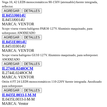
Vega 16, 42 LEDS monocromáticos 90-150V (atenuable) fuente integrada,
reflector.
AGREGAR
DETALLES
IL8453J0014U
IL8453J0014U
MARCA: VENTOR
Scope visera visera halógeno PAR30 127V. Aluminio maquinado, para
sobreponer. ANODIZADO
AGREGAR
DETALLES
IL8451E0014U
IL8451E0014U
MARCA: VENTOR
Scope visera halógeno GU10 127V. Aluminio maquinado, para sobreponer.
ANODIZADO
AGREGAR
DETALLES
IL2744L0248OCM
IL2744L0248OCM
MARCA: VENTOR
Orión 4 FT 24 LEDS monocromáticos 110-220V fuente integrada. Anodizado
para sobreponer.
AGREGAR
DETALLES
IL0435L0033-I-M-M
IL0435L0033-I-M-M
MARCA: Ventor