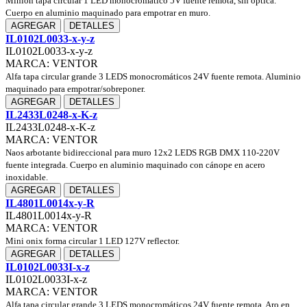
Minion tapa circular 1 LED monocromático 5V fuente remota, sin óptica.
Cuerpo en aluminio maquinado para empotrar en muro.
AGREGAR
DETALLES
IL0102L0033-x-y-z
IL0102L0033-x-y-z
MARCA: VENTOR
Alfa tapa circular grande 3 LEDS monocromáticos 24V fuente remota. Aluminio
maquinado para empotrar/sobreponer.
AGREGAR
DETALLES
IL2433L0248-x-K-z
IL2433L0248-x-K-z
MARCA: VENTOR
Naos arbotante bidireccional para muro 12x2 LEDS RGB DMX 110-220V
fuente integrada. Cuerpo en aluminio maquinado con cánope en acero
inoxidable.
AGREGAR
DETALLES
IL4801L0014x-y-R
IL4801L0014x-y-R
MARCA: VENTOR
Mini onix forma circular 1 LED 127V reflector.
AGREGAR
DETALLES
IL0102L0033I-x-z
IL0102L0033I-x-z
MARCA: VENTOR
Alfa tapa circular grande 3 LEDS monocromáticos 24V fuente remota. Aro en