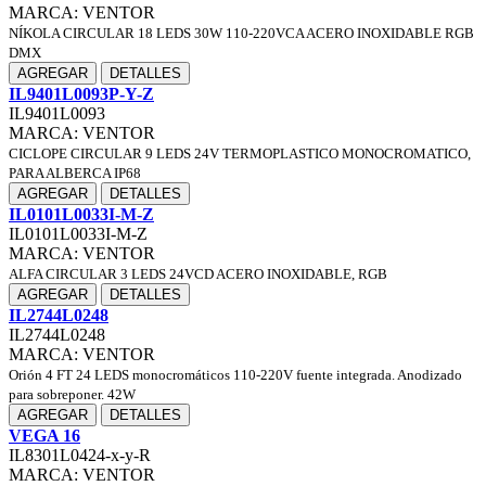
MARCA: VENTOR
NÍKOLA CIRCULAR 18 LEDS 30W 110-220VCA ACERO INOXIDABLE RGB
DMX
AGREGAR
DETALLES
IL9401L0093P-Y-Z
IL9401L0093
MARCA: VENTOR
CICLOPE CIRCULAR 9 LEDS 24V TERMOPLASTICO MONOCROMATICO,
PARA ALBERCA IP68
AGREGAR
DETALLES
IL0101L0033I-M-Z
IL0101L0033I-M-Z
MARCA: VENTOR
ALFA CIRCULAR 3 LEDS 24VCD ACERO INOXIDABLE, RGB
AGREGAR
DETALLES
IL2744L0248
IL2744L0248
MARCA: VENTOR
Orión 4 FT 24 LEDS monocromáticos 110-220V fuente integrada. Anodizado
para sobreponer. 42W
AGREGAR
DETALLES
VEGA 16
IL8301L0424-x-y-R
MARCA: VENTOR