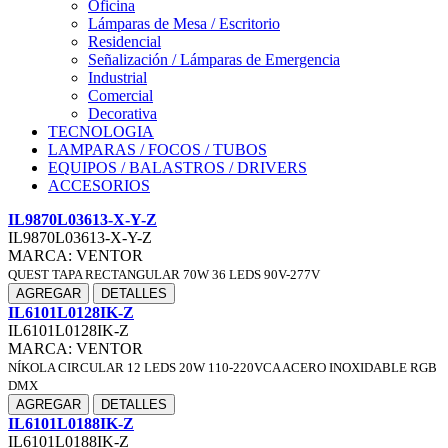
Oficina
Lámparas de Mesa / Escritorio
Residencial
Señalización / Lámparas de Emergencia
Industrial
Comercial
Decorativa
TECNOLOGIA
LAMPARAS / FOCOS / TUBOS
EQUIPOS / BALASTROS / DRIVERS
ACCESORIOS
IL9870L03613-X-Y-Z
IL9870L03613-X-Y-Z
MARCA: VENTOR
QUEST TAPA RECTANGULAR 70W 36 LEDS 90V-277V
AGREGAR
DETALLES
IL6101L0128IK-Z
IL6101L0128IK-Z
MARCA: VENTOR
NÍKOLA CIRCULAR 12 LEDS 20W 110-220VCA ACERO INOXIDABLE RGB
DMX
AGREGAR
DETALLES
IL6101L0188IK-Z
IL6101L0188IK-Z