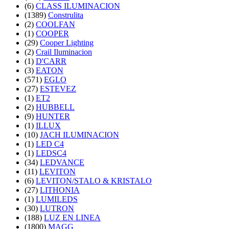
(6)
CLASS ILUMINACION
(1389)
Construlita
(2)
COOLFAN
(1)
COOPER
(29)
Cooper Lighting
(2)
Crail Iluminacion
(1)
D'CARR
(3)
EATON
(571)
EGLO
(27)
ESTEVEZ
(1)
ET2
(2)
HUBBELL
(9)
HUNTER
(1)
ILLUX
(10)
JACH ILUMINACION
(1)
LED C4
(1)
LEDSC4
(34)
LEDVANCE
(11)
LEVITON
(6)
LEVITON/STALO & KRISTALO
(27)
LITHONIA
(1)
LUMILEDS
(30)
LUTRON
(188)
LUZ EN LINEA
(1800)
MAGG