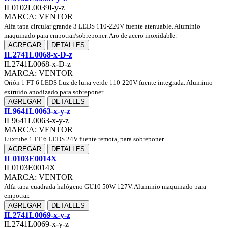
IL0102L0039I-y-z
MARCA: VENTOR
Alfa tapa circular grande 3 LEDS 110-220V fuente atenuable. Aluminio
maquinado para empotrar/sobreponer. Aro de acero inoxidable.
AGREGAR
DETALLES
IL2741L0068-x-D-z
IL2741L0068-x-D-z
MARCA: VENTOR
Orión 1 FT 6 LEDS Luz de luna verde 110-220V fuente integrada. Aluminio
extruído anodizado para sobreponer.
AGREGAR
DETALLES
IL9641L0063-x-y-z
IL9641L0063-x-y-z
MARCA: VENTOR
Luxtube 1 FT 6 LEDS 24V fuente remota, para sobreponer.
AGREGAR
DETALLES
IL0103E0014X
IL0103E0014X
MARCA: VENTOR
Alfa tapa cuadrada halógeno GU10 50W 127V. Aluminio maquinado para
empotrar.
AGREGAR
DETALLES
IL2741L0069-x-y-z
IL2741L0069-x-y-z