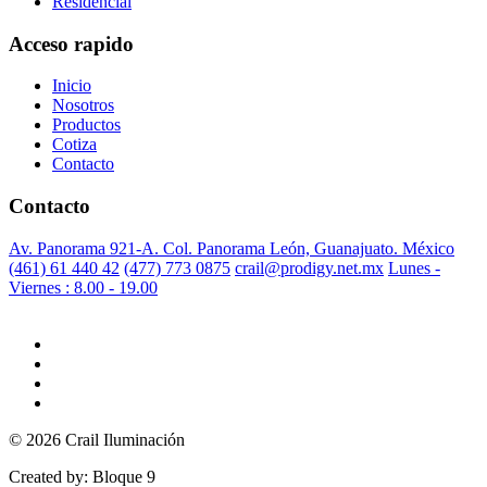
Residencial
Acceso rapido
Inicio
Nosotros
Productos
Cotiza
Contacto
Contacto
Av. Panorama 921-A. Col. Panorama León, Guanajuato. México
(461) 61 440 42
(477) 773 0875
crail@prodigy.net.mx
Lunes -
Viernes : 8.00 - 19.00
© 2026 Crail Iluminación
Created by: Bloque 9