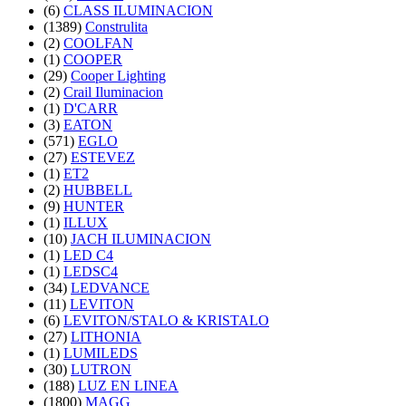
(6)
CLASS ILUMINACION
(1389)
Construlita
(2)
COOLFAN
(1)
COOPER
(29)
Cooper Lighting
(2)
Crail Iluminacion
(1)
D'CARR
(3)
EATON
(571)
EGLO
(27)
ESTEVEZ
(1)
ET2
(2)
HUBBELL
(9)
HUNTER
(1)
ILLUX
(10)
JACH ILUMINACION
(1)
LED C4
(1)
LEDSC4
(34)
LEDVANCE
(11)
LEVITON
(6)
LEVITON/STALO & KRISTALO
(27)
LITHONIA
(1)
LUMILEDS
(30)
LUTRON
(188)
LUZ EN LINEA
(1800)
MAGG