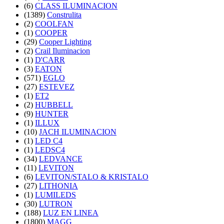
(6)
CLASS ILUMINACION
(1389)
Construlita
(2)
COOLFAN
(1)
COOPER
(29)
Cooper Lighting
(2)
Crail Iluminacion
(1)
D'CARR
(3)
EATON
(571)
EGLO
(27)
ESTEVEZ
(1)
ET2
(2)
HUBBELL
(9)
HUNTER
(1)
ILLUX
(10)
JACH ILUMINACION
(1)
LED C4
(1)
LEDSC4
(34)
LEDVANCE
(11)
LEVITON
(6)
LEVITON/STALO & KRISTALO
(27)
LITHONIA
(1)
LUMILEDS
(30)
LUTRON
(188)
LUZ EN LINEA
(1800)
MAGG