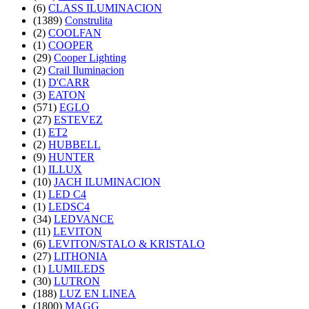
(6)
CLASS ILUMINACION
(1389)
Construlita
(2)
COOLFAN
(1)
COOPER
(29)
Cooper Lighting
(2)
Crail Iluminacion
(1)
D'CARR
(3)
EATON
(571)
EGLO
(27)
ESTEVEZ
(1)
ET2
(2)
HUBBELL
(9)
HUNTER
(1)
ILLUX
(10)
JACH ILUMINACION
(1)
LED C4
(1)
LEDSC4
(34)
LEDVANCE
(11)
LEVITON
(6)
LEVITON/STALO & KRISTALO
(27)
LITHONIA
(1)
LUMILEDS
(30)
LUTRON
(188)
LUZ EN LINEA
(1800)
MAGG