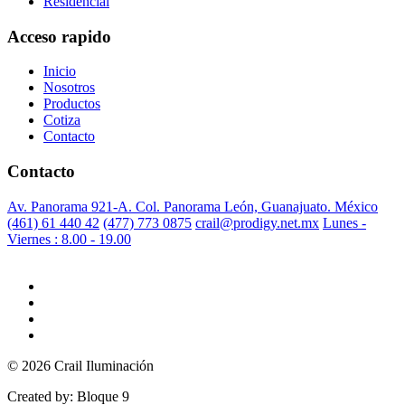
Residencial
Acceso rapido
Inicio
Nosotros
Productos
Cotiza
Contacto
Contacto
Av. Panorama 921-A. Col. Panorama León, Guanajuato. México
(461) 61 440 42
(477) 773 0875
crail@prodigy.net.mx
Lunes -
Viernes : 8.00 - 19.00
© 2026 Crail Iluminación
Created by: Bloque 9