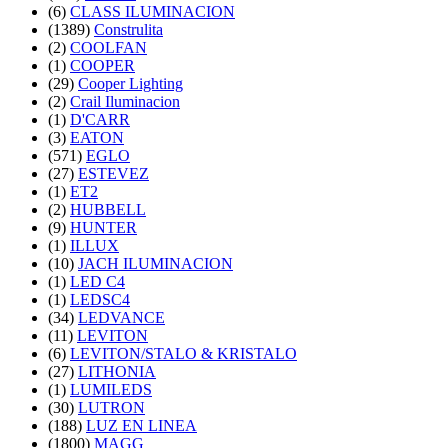
(6)
CLASS ILUMINACION
(1389)
Construlita
(2)
COOLFAN
(1)
COOPER
(29)
Cooper Lighting
(2)
Crail Iluminacion
(1)
D'CARR
(3)
EATON
(571)
EGLO
(27)
ESTEVEZ
(1)
ET2
(2)
HUBBELL
(9)
HUNTER
(1)
ILLUX
(10)
JACH ILUMINACION
(1)
LED C4
(1)
LEDSC4
(34)
LEDVANCE
(11)
LEVITON
(6)
LEVITON/STALO & KRISTALO
(27)
LITHONIA
(1)
LUMILEDS
(30)
LUTRON
(188)
LUZ EN LINEA
(1800)
MAGG