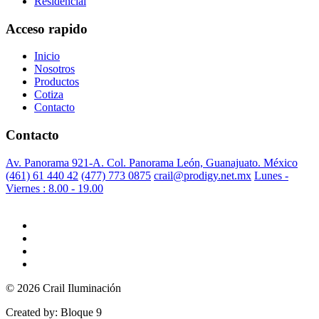
Residencial
Acceso rapido
Inicio
Nosotros
Productos
Cotiza
Contacto
Contacto
Av. Panorama 921-A. Col. Panorama León, Guanajuato. México
(461) 61 440 42
(477) 773 0875
crail@prodigy.net.mx
Lunes -
Viernes : 8.00 - 19.00
© 2026 Crail Iluminación
Created by: Bloque 9