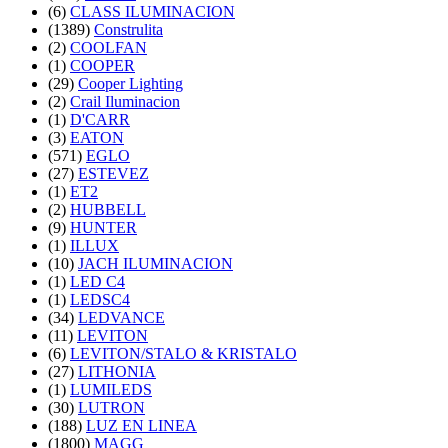
(6)
CLASS ILUMINACION
(1389)
Construlita
(2)
COOLFAN
(1)
COOPER
(29)
Cooper Lighting
(2)
Crail Iluminacion
(1)
D'CARR
(3)
EATON
(571)
EGLO
(27)
ESTEVEZ
(1)
ET2
(2)
HUBBELL
(9)
HUNTER
(1)
ILLUX
(10)
JACH ILUMINACION
(1)
LED C4
(1)
LEDSC4
(34)
LEDVANCE
(11)
LEVITON
(6)
LEVITON/STALO & KRISTALO
(27)
LITHONIA
(1)
LUMILEDS
(30)
LUTRON
(188)
LUZ EN LINEA
(1800)
MAGG