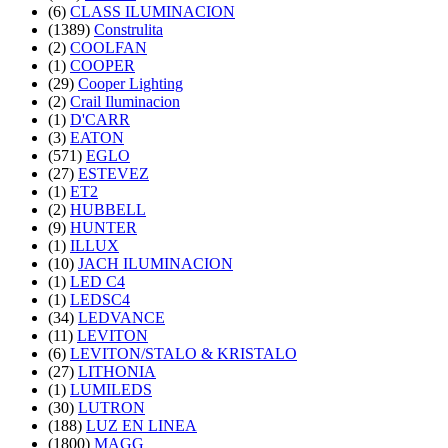
(6)
CLASS ILUMINACION
(1389)
Construlita
(2)
COOLFAN
(1)
COOPER
(29)
Cooper Lighting
(2)
Crail Iluminacion
(1)
D'CARR
(3)
EATON
(571)
EGLO
(27)
ESTEVEZ
(1)
ET2
(2)
HUBBELL
(9)
HUNTER
(1)
ILLUX
(10)
JACH ILUMINACION
(1)
LED C4
(1)
LEDSC4
(34)
LEDVANCE
(11)
LEVITON
(6)
LEVITON/STALO & KRISTALO
(27)
LITHONIA
(1)
LUMILEDS
(30)
LUTRON
(188)
LUZ EN LINEA
(1800)
MAGG