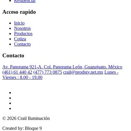
Residencial
Acceso rapido
Inicio
Nosotros
Productos
Cotiza
Contacto
Contacto
Av. Panorama 921-A. Col. Panorama León, Guanajuato. México
(461) 61 440 42
(477) 773 0875
crail@prodigy.net.mx
Lunes -
Viernes : 8.00 - 19.00
© 2026 Crail Iluminación
Created by: Bloque 9