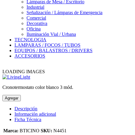
Lámparas de Mesa / Escritorio
Industrial
Señalización / Lámparas de Emergencia
Comercial
Decorativa
Oficina
Iluminación Vial / Urbana
TECNOLOGIA
LAMPARAS / FOCOS / TUBOS
EQUIPOS / BALASTROS / DRIVERS
ACCESORIOS
LOADING IMAGES
Cronotermostato color blanco 3 mód.
Agregar
Descripción
Información adicional
Ficha Técnica
Marca:
BTICINO
SKU:
N4451