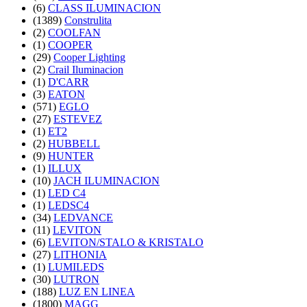
(6)
CLASS ILUMINACION
(1389)
Construlita
(2)
COOLFAN
(1)
COOPER
(29)
Cooper Lighting
(2)
Crail Iluminacion
(1)
D'CARR
(3)
EATON
(571)
EGLO
(27)
ESTEVEZ
(1)
ET2
(2)
HUBBELL
(9)
HUNTER
(1)
ILLUX
(10)
JACH ILUMINACION
(1)
LED C4
(1)
LEDSC4
(34)
LEDVANCE
(11)
LEVITON
(6)
LEVITON/STALO & KRISTALO
(27)
LITHONIA
(1)
LUMILEDS
(30)
LUTRON
(188)
LUZ EN LINEA
(1800)
MAGG