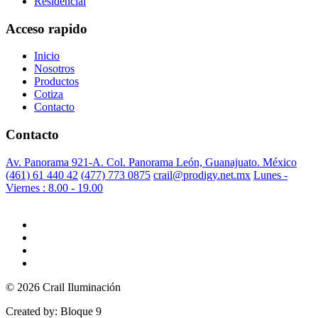
Residencial
Acceso rapido
Inicio
Nosotros
Productos
Cotiza
Contacto
Contacto
Av. Panorama 921-A. Col. Panorama León, Guanajuato. México
(461) 61 440 42
(477) 773 0875
crail@prodigy.net.mx
Lunes -
Viernes : 8.00 - 19.00
© 2026 Crail Iluminación
Created by: Bloque 9