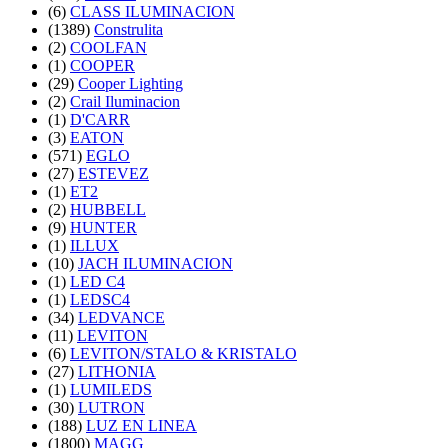
(6)
CLASS ILUMINACION
(1389)
Construlita
(2)
COOLFAN
(1)
COOPER
(29)
Cooper Lighting
(2)
Crail Iluminacion
(1)
D'CARR
(3)
EATON
(571)
EGLO
(27)
ESTEVEZ
(1)
ET2
(2)
HUBBELL
(9)
HUNTER
(1)
ILLUX
(10)
JACH ILUMINACION
(1)
LED C4
(1)
LEDSC4
(34)
LEDVANCE
(11)
LEVITON
(6)
LEVITON/STALO & KRISTALO
(27)
LITHONIA
(1)
LUMILEDS
(30)
LUTRON
(188)
LUZ EN LINEA
(1800)
MAGG