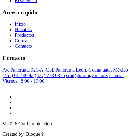
Residencial
Acceso rapido
Inicio
Nosotros
Productos
Cotiza
Contacto
Contacto
Av. Panorama 921-A. Col. Panorama León, Guanajuato. México
(461) 61 440 42
(477) 773 0875
crail@prodigy.net.mx
Lunes -
Viernes : 8.00 - 19.00
© 2026 Crail Iluminación
Created by: Bloque 9