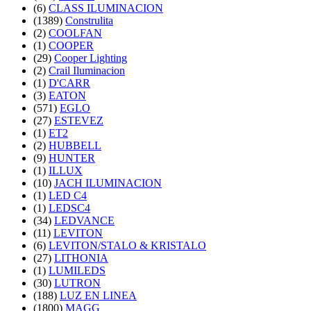
(6)
CLASS ILUMINACION
(1389)
Construlita
(2)
COOLFAN
(1)
COOPER
(29)
Cooper Lighting
(2)
Crail Iluminacion
(1)
D'CARR
(3)
EATON
(571)
EGLO
(27)
ESTEVEZ
(1)
ET2
(2)
HUBBELL
(9)
HUNTER
(1)
ILLUX
(10)
JACH ILUMINACION
(1)
LED C4
(1)
LEDSC4
(34)
LEDVANCE
(11)
LEVITON
(6)
LEVITON/STALO & KRISTALO
(27)
LITHONIA
(1)
LUMILEDS
(30)
LUTRON
(188)
LUZ EN LINEA
(1800)
MAGG