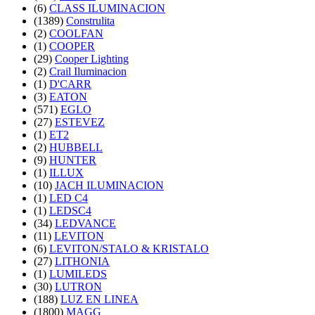
(6)
CLASS ILUMINACION
(1389)
Construlita
(2)
COOLFAN
(1)
COOPER
(29)
Cooper Lighting
(2)
Crail Iluminacion
(1)
D'CARR
(3)
EATON
(571)
EGLO
(27)
ESTEVEZ
(1)
ET2
(2)
HUBBELL
(9)
HUNTER
(1)
ILLUX
(10)
JACH ILUMINACION
(1)
LED C4
(1)
LEDSC4
(34)
LEDVANCE
(11)
LEVITON
(6)
LEVITON/STALO & KRISTALO
(27)
LITHONIA
(1)
LUMILEDS
(30)
LUTRON
(188)
LUZ EN LINEA
(1800)
MAGG