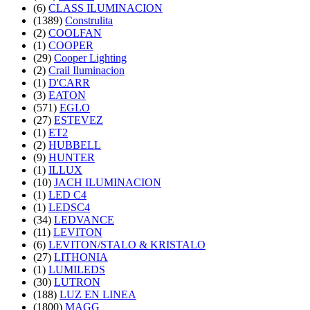
(6)
CLASS ILUMINACION
(1389)
Construlita
(2)
COOLFAN
(1)
COOPER
(29)
Cooper Lighting
(2)
Crail Iluminacion
(1)
D'CARR
(3)
EATON
(571)
EGLO
(27)
ESTEVEZ
(1)
ET2
(2)
HUBBELL
(9)
HUNTER
(1)
ILLUX
(10)
JACH ILUMINACION
(1)
LED C4
(1)
LEDSC4
(34)
LEDVANCE
(11)
LEVITON
(6)
LEVITON/STALO & KRISTALO
(27)
LITHONIA
(1)
LUMILEDS
(30)
LUTRON
(188)
LUZ EN LINEA
(1800)
MAGG