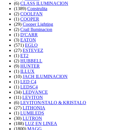
(6)
CLASS ILUMINACION
(1389)
Construlita
(2)
COOLFAN
(1)
COOPER
(29)
Cooper Lighting
(2)
Crail Iluminacion
(1)
D'CARR
(3)
EATON
(571)
EGLO
(27)
ESTEVEZ
(1)
ET2
(2)
HUBBELL
(9)
HUNTER
(1)
ILLUX
(10)
JACH ILUMINACION
(1)
LED C4
(1)
LEDSC4
(34)
LEDVANCE
(11)
LEVITON
(6)
LEVITON/STALO & KRISTALO
(27)
LITHONIA
(1)
LUMILEDS
(30)
LUTRON
(188)
LUZ EN LINEA
(1800)
MAGG