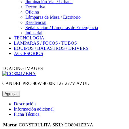
Iluminación Vial / Urbana
Decorativa
Oficina
Lámparas de Mesa / Escritorio
Residencial
Señalización / Lámparas de Emergencia
Industrial
TECNOLOGIA
LAMPARAS / FOCOS / TUBOS
EQUIPOS / BALASTROS / DRIVERS
ACCESORIOS
LOADING IMAGES
CANDEL PRO 40W 4000K 127-277V AZUL
Agregar
Descripción
Información adicional
Ficha Técnica
Marca:
CONSTRULITA
SKU:
CO8041ZBNA