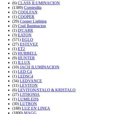
(6)
CLASS ILUMINACION
(1389)
Construlita
(2)
COOLFAN
(1)
COOPER
(29)
Cooper Lighting
(2)
Crail Iluminacion
(1)
D'CARR
(3)
EATON
(571)
EGLO
(27)
ESTEVEZ
(1)
ET2
(2)
HUBBELL
(9)
HUNTER
(1)
ILLUX
(10)
JACH ILUMINACION
(1)
LED C4
(1)
LEDSC4
(34)
LEDVANCE
(11)
LEVITON
(6)
LEVITON/STALO & KRISTALO
(27)
LITHONIA
(1)
LUMILEDS
(30)
LUTRON
(188)
LUZ EN LINEA
(1800)
MAGG