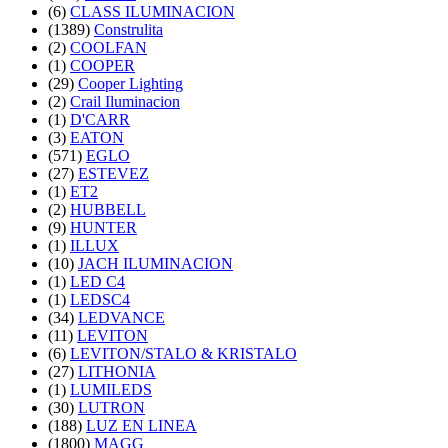
(6)
CLASS ILUMINACION
(1389)
Construlita
(2)
COOLFAN
(1)
COOPER
(29)
Cooper Lighting
(2)
Crail Iluminacion
(1)
D'CARR
(3)
EATON
(571)
EGLO
(27)
ESTEVEZ
(1)
ET2
(2)
HUBBELL
(9)
HUNTER
(1)
ILLUX
(10)
JACH ILUMINACION
(1)
LED C4
(1)
LEDSC4
(34)
LEDVANCE
(11)
LEVITON
(6)
LEVITON/STALO & KRISTALO
(27)
LITHONIA
(1)
LUMILEDS
(30)
LUTRON
(188)
LUZ EN LINEA
(1800)
MAGG