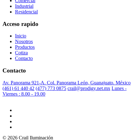
Comercial
Industrial
Residencial
Acceso rapido
Inicio
Nosotros
Productos
Cotiza
Contacto
Contacto
Av. Panorama 921-A. Col. Panorama León, Guanajuato. México
(461) 61 440 42
(477) 773 0875
crail@prodigy.net.mx
Lunes -
Viernes : 8.00 - 19.00
© 2026 Crail Iluminación