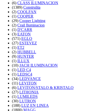
(6)
CLASS ILUMINACION
(1389)
Construlita
(2)
COOLFAN
(1)
COOPER
(29)
Cooper Lighting
(2)
Crail Iluminacion
(1)
D'CARR
(3)
EATON
(571)
EGLO
(27)
ESTEVEZ
(1)
ET2
(2)
HUBBELL
(9)
HUNTER
(1)
ILLUX
(10)
JACH ILUMINACION
(1)
LED C4
(1)
LEDSC4
(34)
LEDVANCE
(11)
LEVITON
(6)
LEVITON/STALO & KRISTALO
(27)
LITHONIA
(1)
LUMILEDS
(30)
LUTRON
(188)
LUZ EN LINEA
(1800)
MAGG