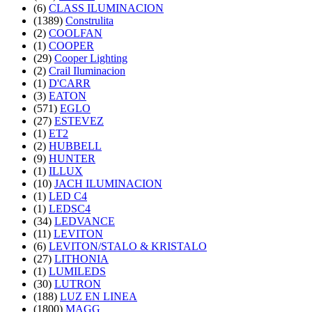
(6)
CLASS ILUMINACION
(1389)
Construlita
(2)
COOLFAN
(1)
COOPER
(29)
Cooper Lighting
(2)
Crail Iluminacion
(1)
D'CARR
(3)
EATON
(571)
EGLO
(27)
ESTEVEZ
(1)
ET2
(2)
HUBBELL
(9)
HUNTER
(1)
ILLUX
(10)
JACH ILUMINACION
(1)
LED C4
(1)
LEDSC4
(34)
LEDVANCE
(11)
LEVITON
(6)
LEVITON/STALO & KRISTALO
(27)
LITHONIA
(1)
LUMILEDS
(30)
LUTRON
(188)
LUZ EN LINEA
(1800)
MAGG