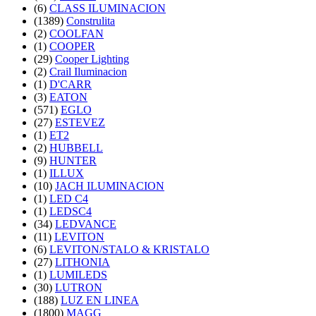
(6)
CLASS ILUMINACION
(1389)
Construlita
(2)
COOLFAN
(1)
COOPER
(29)
Cooper Lighting
(2)
Crail Iluminacion
(1)
D'CARR
(3)
EATON
(571)
EGLO
(27)
ESTEVEZ
(1)
ET2
(2)
HUBBELL
(9)
HUNTER
(1)
ILLUX
(10)
JACH ILUMINACION
(1)
LED C4
(1)
LEDSC4
(34)
LEDVANCE
(11)
LEVITON
(6)
LEVITON/STALO & KRISTALO
(27)
LITHONIA
(1)
LUMILEDS
(30)
LUTRON
(188)
LUZ EN LINEA
(1800)
MAGG