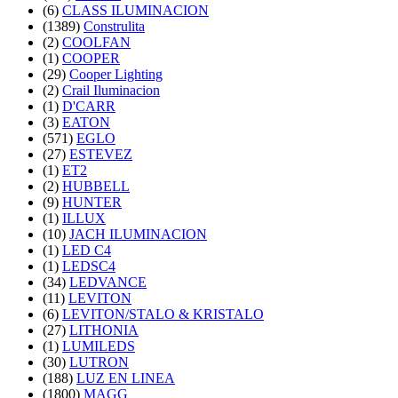
(6)
CLASS ILUMINACION
(1389)
Construlita
(2)
COOLFAN
(1)
COOPER
(29)
Cooper Lighting
(2)
Crail Iluminacion
(1)
D'CARR
(3)
EATON
(571)
EGLO
(27)
ESTEVEZ
(1)
ET2
(2)
HUBBELL
(9)
HUNTER
(1)
ILLUX
(10)
JACH ILUMINACION
(1)
LED C4
(1)
LEDSC4
(34)
LEDVANCE
(11)
LEVITON
(6)
LEVITON/STALO & KRISTALO
(27)
LITHONIA
(1)
LUMILEDS
(30)
LUTRON
(188)
LUZ EN LINEA
(1800)
MAGG