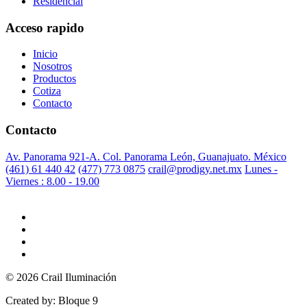
Residencial
Acceso rapido
Inicio
Nosotros
Productos
Cotiza
Contacto
Contacto
Av. Panorama 921-A. Col. Panorama León, Guanajuato. México
(461) 61 440 42
(477) 773 0875
crail@prodigy.net.mx
Lunes -
Viernes : 8.00 - 19.00
© 2026 Crail Iluminación
Created by: Bloque 9