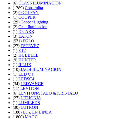
(6)
CLASS ILUMINACION
(1389)
Construlita
(2)
COOLFAN
(1)
COOPER
(29)
Cooper Lighting
(2)
Crail Iluminacion
(1)
D'CARR
(3)
EATON
(571)
EGLO
(27)
ESTEVEZ
(1)
ET2
(2)
HUBBELL
(9)
HUNTER
(1)
ILLUX
(10)
JACH ILUMINACION
(1)
LED C4
(1)
LEDSC4
(34)
LEDVANCE
(11)
LEVITON
(6)
LEVITON/STALO & KRISTALO
(27)
LITHONIA
(1)
LUMILEDS
(30)
LUTRON
(188)
LUZ EN LINEA
(1800)
MAGG