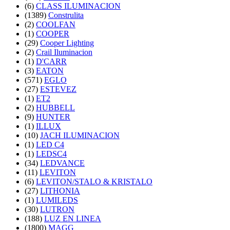
(6)
CLASS ILUMINACION
(1389)
Construlita
(2)
COOLFAN
(1)
COOPER
(29)
Cooper Lighting
(2)
Crail Iluminacion
(1)
D'CARR
(3)
EATON
(571)
EGLO
(27)
ESTEVEZ
(1)
ET2
(2)
HUBBELL
(9)
HUNTER
(1)
ILLUX
(10)
JACH ILUMINACION
(1)
LED C4
(1)
LEDSC4
(34)
LEDVANCE
(11)
LEVITON
(6)
LEVITON/STALO & KRISTALO
(27)
LITHONIA
(1)
LUMILEDS
(30)
LUTRON
(188)
LUZ EN LINEA
(1800)
MAGG