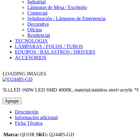
Industrial
Lámparas de Mesa / Escritorio
Comercial
Señalización / Lámparas de Emergencia
Decorativa
Oficina
Residencial
TECNOLOGIA
LAMPARAS / FOCOS / TUBOS
EQUIPOS / BALASTROS / DRIVERS
ACCESORIOS
LOADING IMAGES
5Lt,LED 160W LED SMD 4000K, material:stainless steel+acryli
Agregar
Descripción
Información adicional
Ficha Técnica
Marca:
QUOR
SKU:
Q24485-GD