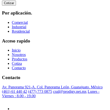
Cotizar
Por aplicación.
Comercial
Industrial
Residencial
Acceso rapido
Inicio
Nosotros
Productos
Cotiza
Contacto
Contacto
Av. Panorama 921-A. Col. Panorama León, Guanajuato. México
(461) 61 440 42
(477) 773 0875
crail@prodigy.net.mx
Lunes -
Viernes : 8.00 - 19.00