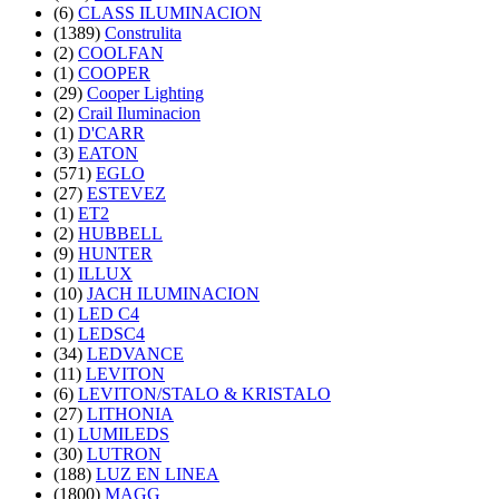
(6)
CLASS ILUMINACION
(1389)
Construlita
(2)
COOLFAN
(1)
COOPER
(29)
Cooper Lighting
(2)
Crail Iluminacion
(1)
D'CARR
(3)
EATON
(571)
EGLO
(27)
ESTEVEZ
(1)
ET2
(2)
HUBBELL
(9)
HUNTER
(1)
ILLUX
(10)
JACH ILUMINACION
(1)
LED C4
(1)
LEDSC4
(34)
LEDVANCE
(11)
LEVITON
(6)
LEVITON/STALO & KRISTALO
(27)
LITHONIA
(1)
LUMILEDS
(30)
LUTRON
(188)
LUZ EN LINEA
(1800)
MAGG