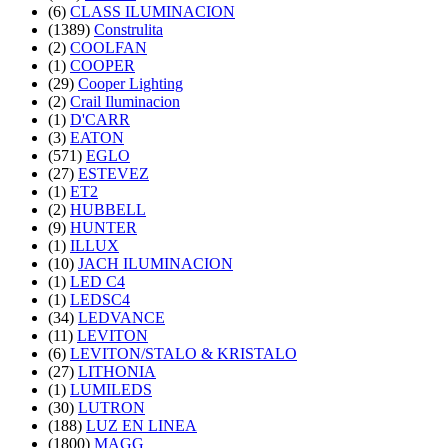
(6)
CLASS ILUMINACION
(1389)
Construlita
(2)
COOLFAN
(1)
COOPER
(29)
Cooper Lighting
(2)
Crail Iluminacion
(1)
D'CARR
(3)
EATON
(571)
EGLO
(27)
ESTEVEZ
(1)
ET2
(2)
HUBBELL
(9)
HUNTER
(1)
ILLUX
(10)
JACH ILUMINACION
(1)
LED C4
(1)
LEDSC4
(34)
LEDVANCE
(11)
LEVITON
(6)
LEVITON/STALO & KRISTALO
(27)
LITHONIA
(1)
LUMILEDS
(30)
LUTRON
(188)
LUZ EN LINEA
(1800)
MAGG