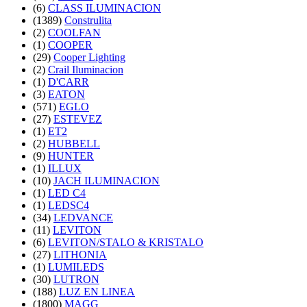
(6)
CLASS ILUMINACION
(1389)
Construlita
(2)
COOLFAN
(1)
COOPER
(29)
Cooper Lighting
(2)
Crail Iluminacion
(1)
D'CARR
(3)
EATON
(571)
EGLO
(27)
ESTEVEZ
(1)
ET2
(2)
HUBBELL
(9)
HUNTER
(1)
ILLUX
(10)
JACH ILUMINACION
(1)
LED C4
(1)
LEDSC4
(34)
LEDVANCE
(11)
LEVITON
(6)
LEVITON/STALO & KRISTALO
(27)
LITHONIA
(1)
LUMILEDS
(30)
LUTRON
(188)
LUZ EN LINEA
(1800)
MAGG