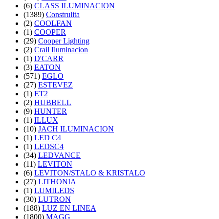
(6)
CLASS ILUMINACION
(1389)
Construlita
(2)
COOLFAN
(1)
COOPER
(29)
Cooper Lighting
(2)
Crail Iluminacion
(1)
D'CARR
(3)
EATON
(571)
EGLO
(27)
ESTEVEZ
(1)
ET2
(2)
HUBBELL
(9)
HUNTER
(1)
ILLUX
(10)
JACH ILUMINACION
(1)
LED C4
(1)
LEDSC4
(34)
LEDVANCE
(11)
LEVITON
(6)
LEVITON/STALO & KRISTALO
(27)
LITHONIA
(1)
LUMILEDS
(30)
LUTRON
(188)
LUZ EN LINEA
(1800)
MAGG