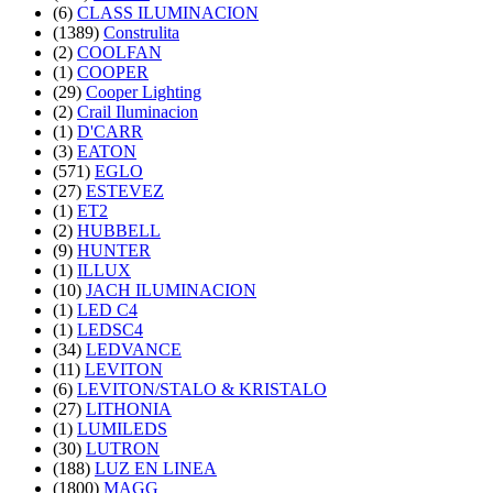
(6)
CLASS ILUMINACION
(1389)
Construlita
(2)
COOLFAN
(1)
COOPER
(29)
Cooper Lighting
(2)
Crail Iluminacion
(1)
D'CARR
(3)
EATON
(571)
EGLO
(27)
ESTEVEZ
(1)
ET2
(2)
HUBBELL
(9)
HUNTER
(1)
ILLUX
(10)
JACH ILUMINACION
(1)
LED C4
(1)
LEDSC4
(34)
LEDVANCE
(11)
LEVITON
(6)
LEVITON/STALO & KRISTALO
(27)
LITHONIA
(1)
LUMILEDS
(30)
LUTRON
(188)
LUZ EN LINEA
(1800)
MAGG