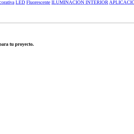
orativa
LED
Fluorescente
ILUMINACIÓN INTERIOR
APLICACI
para tu proyecto.