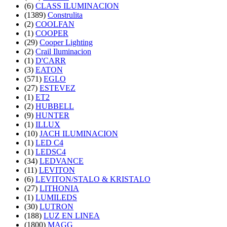
(6)
CLASS ILUMINACION
(1389)
Construlita
(2)
COOLFAN
(1)
COOPER
(29)
Cooper Lighting
(2)
Crail Iluminacion
(1)
D'CARR
(3)
EATON
(571)
EGLO
(27)
ESTEVEZ
(1)
ET2
(2)
HUBBELL
(9)
HUNTER
(1)
ILLUX
(10)
JACH ILUMINACION
(1)
LED C4
(1)
LEDSC4
(34)
LEDVANCE
(11)
LEVITON
(6)
LEVITON/STALO & KRISTALO
(27)
LITHONIA
(1)
LUMILEDS
(30)
LUTRON
(188)
LUZ EN LINEA
(1800)
MAGG