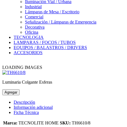
Iluminación Vial / Urbana
Industrial
Lámparas de Mesa / Escritorio
Comercial
Señalización / Lámparas de Emergencia
Decorativa
Oficina
TECNOLOGIA
LAMPARAS / FOCOS / TUBOS
EQUIPOS / BALASTROS / DRIVERS
ACCESORIOS
LOADING IMAGES
Luminaria Colgante Esferas
Agregar
Descripción
Información adicional
Ficha Técnica
Marca:
TECNOLITE HOME
SKU:
TH6610/8