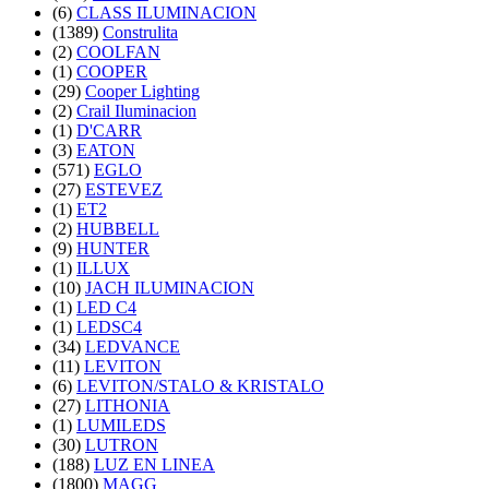
(6)
CLASS ILUMINACION
(1389)
Construlita
(2)
COOLFAN
(1)
COOPER
(29)
Cooper Lighting
(2)
Crail Iluminacion
(1)
D'CARR
(3)
EATON
(571)
EGLO
(27)
ESTEVEZ
(1)
ET2
(2)
HUBBELL
(9)
HUNTER
(1)
ILLUX
(10)
JACH ILUMINACION
(1)
LED C4
(1)
LEDSC4
(34)
LEDVANCE
(11)
LEVITON
(6)
LEVITON/STALO & KRISTALO
(27)
LITHONIA
(1)
LUMILEDS
(30)
LUTRON
(188)
LUZ EN LINEA
(1800)
MAGG