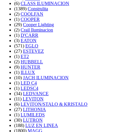
(6)
CLASS ILUMINACION
(1389)
Construlita
(2)
COOLFAN
(1)
COOPER
(29)
Cooper Lighting
(2)
Crail Iluminacion
(1)
D'CARR
(3)
EATON
(571)
EGLO
(27)
ESTEVEZ
(1)
ET2
(2)
HUBBELL
(9)
HUNTER
(1)
ILLUX
(10)
JACH ILUMINACION
(1)
LED C4
(1)
LEDSC4
(34)
LEDVANCE
(11)
LEVITON
(6)
LEVITON/STALO & KRISTALO
(27)
LITHONIA
(1)
LUMILEDS
(30)
LUTRON
(188)
LUZ EN LINEA
(1800)
MAGG