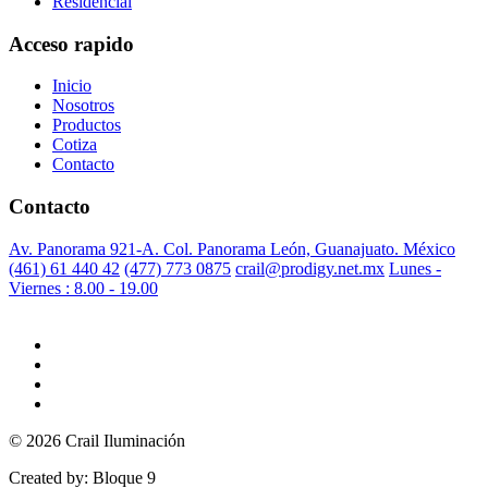
Residencial
Acceso rapido
Inicio
Nosotros
Productos
Cotiza
Contacto
Contacto
Av. Panorama 921-A. Col. Panorama León, Guanajuato. México
(461) 61 440 42
(477) 773 0875
crail@prodigy.net.mx
Lunes -
Viernes : 8.00 - 19.00
© 2026 Crail Iluminación
Created by: Bloque 9