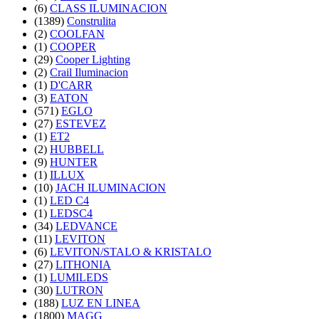
(6)
CLASS ILUMINACION
(1389)
Construlita
(2)
COOLFAN
(1)
COOPER
(29)
Cooper Lighting
(2)
Crail Iluminacion
(1)
D'CARR
(3)
EATON
(571)
EGLO
(27)
ESTEVEZ
(1)
ET2
(2)
HUBBELL
(9)
HUNTER
(1)
ILLUX
(10)
JACH ILUMINACION
(1)
LED C4
(1)
LEDSC4
(34)
LEDVANCE
(11)
LEVITON
(6)
LEVITON/STALO & KRISTALO
(27)
LITHONIA
(1)
LUMILEDS
(30)
LUTRON
(188)
LUZ EN LINEA
(1800)
MAGG