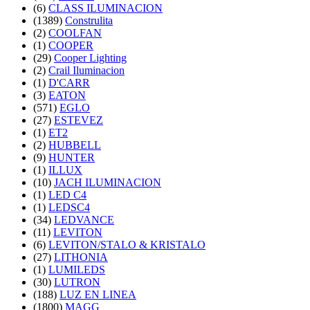
(6)
CLASS ILUMINACION
(1389)
Construlita
(2)
COOLFAN
(1)
COOPER
(29)
Cooper Lighting
(2)
Crail Iluminacion
(1)
D'CARR
(3)
EATON
(571)
EGLO
(27)
ESTEVEZ
(1)
ET2
(2)
HUBBELL
(9)
HUNTER
(1)
ILLUX
(10)
JACH ILUMINACION
(1)
LED C4
(1)
LEDSC4
(34)
LEDVANCE
(11)
LEVITON
(6)
LEVITON/STALO & KRISTALO
(27)
LITHONIA
(1)
LUMILEDS
(30)
LUTRON
(188)
LUZ EN LINEA
(1800)
MAGG