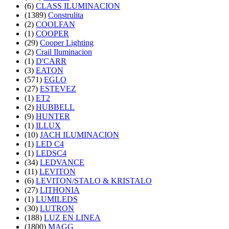
(6)
CLASS ILUMINACION
(1389)
Construlita
(2)
COOLFAN
(1)
COOPER
(29)
Cooper Lighting
(2)
Crail Iluminacion
(1)
D'CARR
(3)
EATON
(571)
EGLO
(27)
ESTEVEZ
(1)
ET2
(2)
HUBBELL
(9)
HUNTER
(1)
ILLUX
(10)
JACH ILUMINACION
(1)
LED C4
(1)
LEDSC4
(34)
LEDVANCE
(11)
LEVITON
(6)
LEVITON/STALO & KRISTALO
(27)
LITHONIA
(1)
LUMILEDS
(30)
LUTRON
(188)
LUZ EN LINEA
(1800)
MAGG