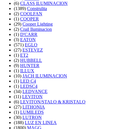
(6)
CLASS ILUMINACION
(1389)
Construlita
(2)
COOLFAN
(1)
COOPER
(29)
Cooper Lighting
(2)
Crail Iluminacion
(1)
D'CARR
(3)
EATON
(571)
EGLO
(27)
ESTEVEZ
(1)
ET2
(2)
HUBBELL
(9)
HUNTER
(1)
ILLUX
(10)
JACH ILUMINACION
(1)
LED C4
(1)
LEDSC4
(34)
LEDVANCE
(11)
LEVITON
(6)
LEVITON/STALO & KRISTALO
(27)
LITHONIA
(1)
LUMILEDS
(30)
LUTRON
(188)
LUZ EN LINEA
(1800)
MAGG