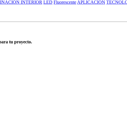
INACIÓN INTERIOR
LED
Fluorescente
APLICACIÓN
TECNOL
para tu proyecto.