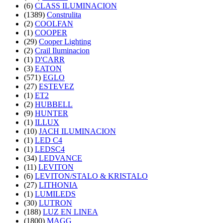
(6)
CLASS ILUMINACION
(1389)
Construlita
(2)
COOLFAN
(1)
COOPER
(29)
Cooper Lighting
(2)
Crail Iluminacion
(1)
D'CARR
(3)
EATON
(571)
EGLO
(27)
ESTEVEZ
(1)
ET2
(2)
HUBBELL
(9)
HUNTER
(1)
ILLUX
(10)
JACH ILUMINACION
(1)
LED C4
(1)
LEDSC4
(34)
LEDVANCE
(11)
LEVITON
(6)
LEVITON/STALO & KRISTALO
(27)
LITHONIA
(1)
LUMILEDS
(30)
LUTRON
(188)
LUZ EN LINEA
(1800)
MAGG