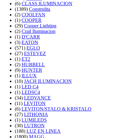
(6)
CLASS ILUMINACION
(1389)
Construlita
(2)
COOLFAN
(1)
COOPER
(29)
Cooper Lighting
(2)
Crail Iluminacion
(1)
D'CARR
(3)
EATON
(571)
EGLO
(27)
ESTEVEZ
(1)
ET2
(2)
HUBBELL
(9)
HUNTER
(1)
ILLUX
(10)
JACH ILUMINACION
(1)
LED C4
(1)
LEDSC4
(34)
LEDVANCE
(11)
LEVITON
(6)
LEVITON/STALO & KRISTALO
(27)
LITHONIA
(1)
LUMILEDS
(30)
LUTRON
(188)
LUZ EN LINEA
(1800)
MAGG