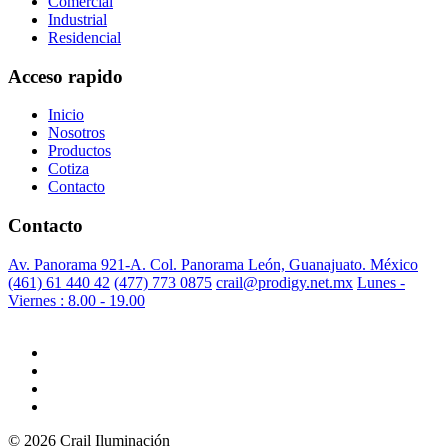
Comercial
Industrial
Residencial
Acceso rapido
Inicio
Nosotros
Productos
Cotiza
Contacto
Contacto
Av. Panorama 921-A. Col. Panorama León, Guanajuato. México
(461) 61 440 42
(477) 773 0875
crail@prodigy.net.mx
Lunes -
Viernes : 8.00 - 19.00
© 2026 Crail Iluminación