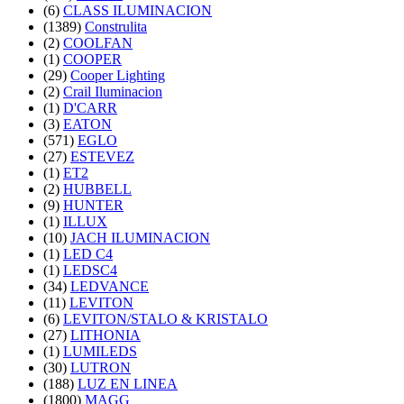
(6)
CLASS ILUMINACION
(1389)
Construlita
(2)
COOLFAN
(1)
COOPER
(29)
Cooper Lighting
(2)
Crail Iluminacion
(1)
D'CARR
(3)
EATON
(571)
EGLO
(27)
ESTEVEZ
(1)
ET2
(2)
HUBBELL
(9)
HUNTER
(1)
ILLUX
(10)
JACH ILUMINACION
(1)
LED C4
(1)
LEDSC4
(34)
LEDVANCE
(11)
LEVITON
(6)
LEVITON/STALO & KRISTALO
(27)
LITHONIA
(1)
LUMILEDS
(30)
LUTRON
(188)
LUZ EN LINEA
(1800)
MAGG