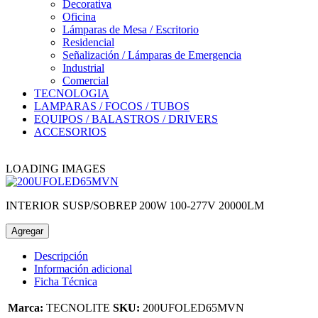
Decorativa
Oficina
Lámparas de Mesa / Escritorio
Residencial
Señalización / Lámparas de Emergencia
Industrial
Comercial
TECNOLOGIA
LAMPARAS / FOCOS / TUBOS
EQUIPOS / BALASTROS / DRIVERS
ACCESORIOS
LOADING IMAGES
INTERIOR SUSP/SOBREP 200W 100-277V 20000LM
Agregar
Descripción
Información adicional
Ficha Técnica
Marca:
TECNOLITE
SKU:
200UFOLED65MVN