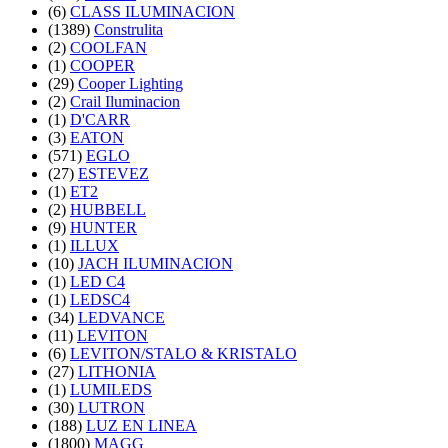
(6)
CLASS ILUMINACION
(1389)
Construlita
(2)
COOLFAN
(1)
COOPER
(29)
Cooper Lighting
(2)
Crail Iluminacion
(1)
D'CARR
(3)
EATON
(571)
EGLO
(27)
ESTEVEZ
(1)
ET2
(2)
HUBBELL
(9)
HUNTER
(1)
ILLUX
(10)
JACH ILUMINACION
(1)
LED C4
(1)
LEDSC4
(34)
LEDVANCE
(11)
LEVITON
(6)
LEVITON/STALO & KRISTALO
(27)
LITHONIA
(1)
LUMILEDS
(30)
LUTRON
(188)
LUZ EN LINEA
(1800)
MAGG