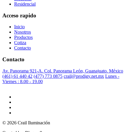
Residencial
Acceso rapido
Inicio
Nosotros
Productos
Cotiza
Contacto
Contacto
Av. Panorama 921-A. Col. Panorama León, Guanajuato. México
(461) 61 440 42
(477) 773 0875
crail@prodigy.net.mx
Lunes -
Viernes : 8.00 - 19.00
© 2026 Crail Iluminación